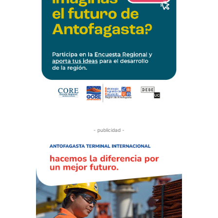
- publicidad -