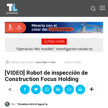
ÚLTIMA HORA
“Operación Hilo Invisible”: Investigación nacida en
Antofagasta permitió incautar 2,1 toneladas de marihuana
en la zona central
14 junio 2022
Tiempo de lectura:
Less than 1
min.
[VIDEO] Robot de inspección de
Construction Focus Holding
Por
Timeline Antofagasta