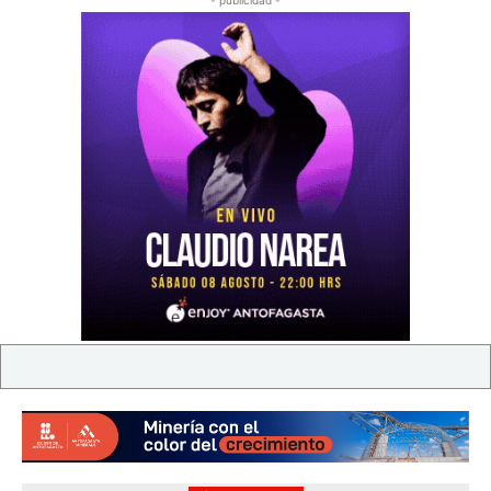
- publicidad -