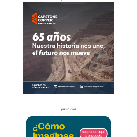
- publicidad -