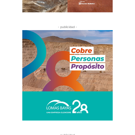
- publicidad -