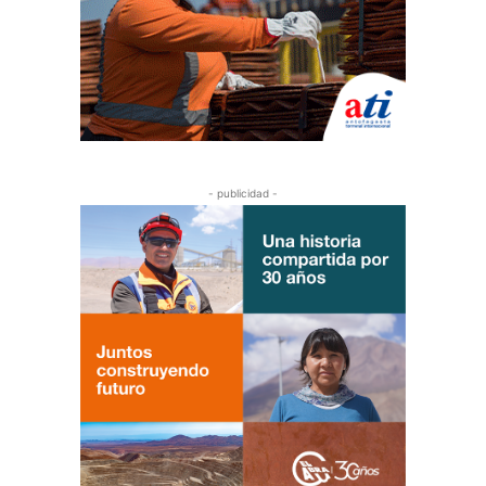
- publicidad -