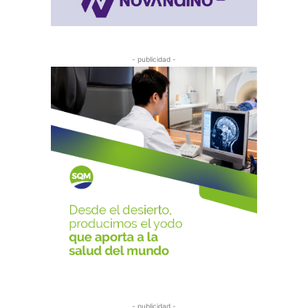
- publicidad -
- publicidad -