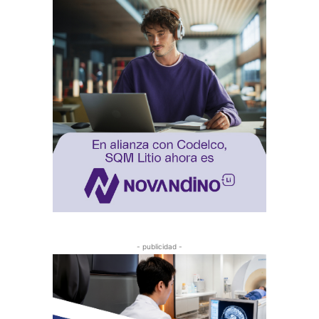
- publicidad -