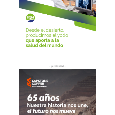
- publicidad -