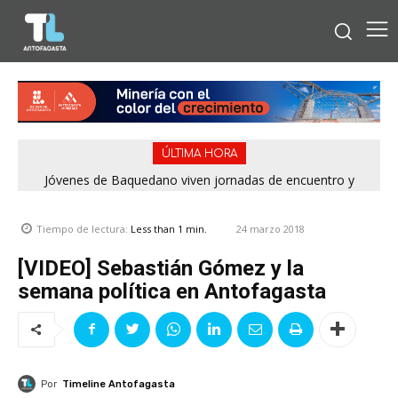
ÚLTIMA HORA
Jóvenes de Baquedano viven jornadas de encuentro y
aprendizaje en el Winter Camp 2026
24 marzo 2018
Tiempo de lectura:
Less than 1
min.
[VIDEO] Sebastián Gómez y la
semana política en Antofagasta
Por
Timeline Antofagasta