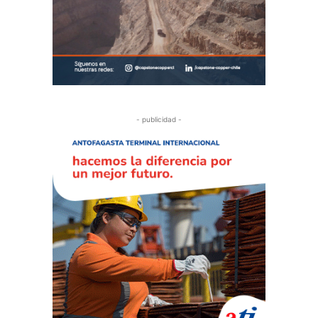
- publicidad -