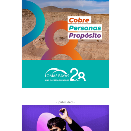
- publicidad -