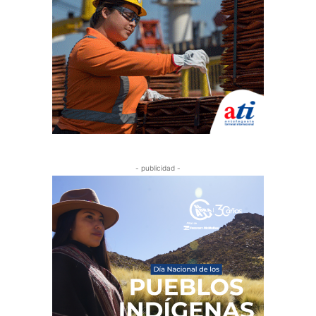
- publicidad -