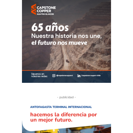
- publicidad -