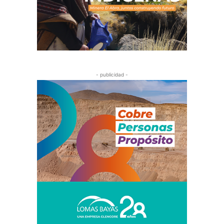
- publicidad -