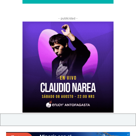
- publicidad -