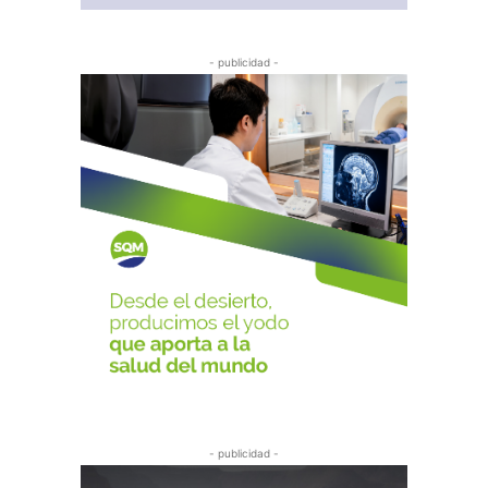
- publicidad -
- publicidad -