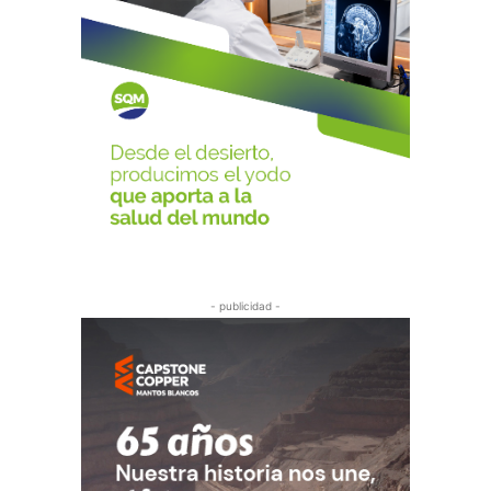
- publicidad -