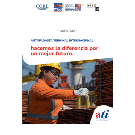
- publicidad -