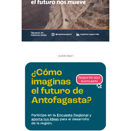
- publicidad -