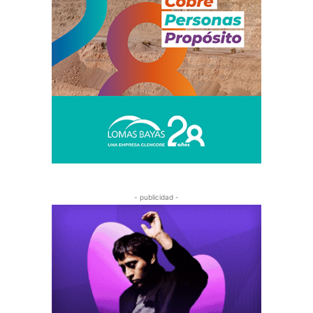
- publicidad -