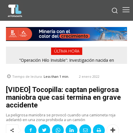
ÚLTIMA HORA
“Operación Hilo Invisible”: Investigación nacida en
Antofagasta permitió incautar 2,1 toneladas de marihuana
en la zona central
2 enero 2022
Tiempo de lectura:
Less than 1
min.
[VIDEO] Tocopilla: captan peligrosa
maniobra que casi termina en grave
accidente
La peligrosa maniobra se provocó cuando una camioneta roja
adelantó en una zona prohibida a un camión