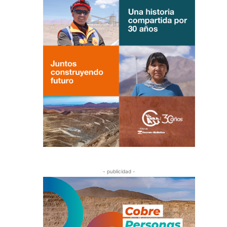
- publicidad -