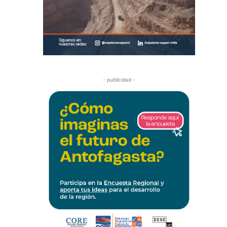
- publicidad -