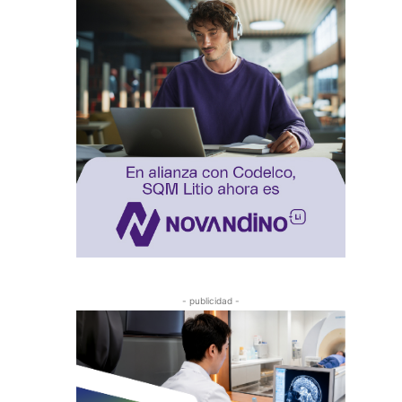
- publicidad -