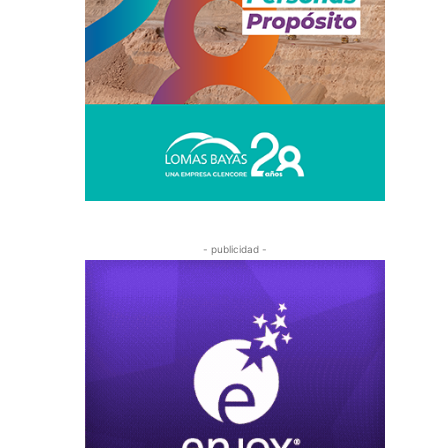
- publicidad -