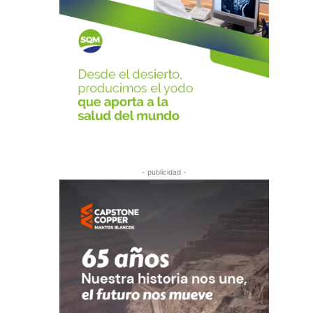
- publicidad -