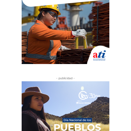
- publicidad -