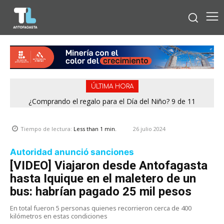
ÚLTIMA HORA
¿Comprando el regalo para el Día del Niño? 9 de 11
jugueterías fiscalizadas en Antofagasta terminaron con
sumario
26 julio 2024
Tiempo de lectura:
Less than 1
min.
Autoridad anunció sanciones
[VIDEO] Viajaron desde Antofagasta
hasta Iquique en el maletero de un
bus: habrían pagado 25 mil pesos
En total fueron 5 personas quienes recorrieron cerca de 400
kilómetros en estas condiciones