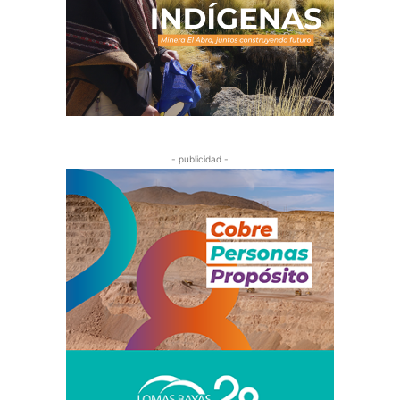
- publicidad -