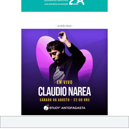
- publicidad -