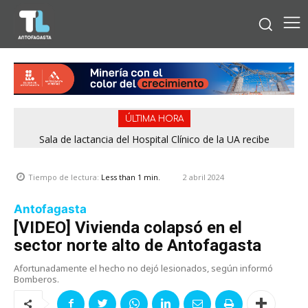
ÚLTIMA HORA
Sala de lactancia del Hospital Clínico de la UA recibe
Junio impulsa el turismo: Aumentan los visitantes y la
reconocimiento por cumplir estándares de calidad
ocupación hotelera en Antofagasta
2 abril 2024
Tiempo de lectura:
Less than 1
min.
Antofagasta
[VIDEO] Vivienda colapsó en el
sector norte alto de Antofagasta
Afortunadamente el hecho no dejó lesionados, según informó
Bomberos.