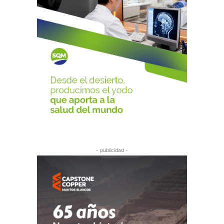
- publicidad -