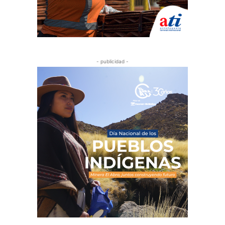
- publicidad -