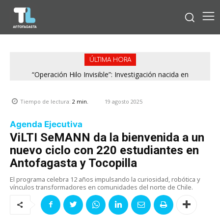
ÚLTIMA HORA
“Operación Hilo Invisible”: Investigación nacida en
Antofagasta permitió incautar 2,1 toneladas de marihuana
en la zona central
19 agosto 2025
Tiempo de lectura:
2
min.
Agenda Ejecutiva
ViLTI SeMANN da la bienvenida a un
nuevo ciclo con 220 estudiantes en
Antofagasta y Tocopilla
El programa celebra 12 años impulsando la curiosidad, robótica y
vínculos transformadores en comunidades del norte de Chile.