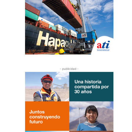
- publicidad -