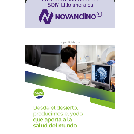
- publicidad -