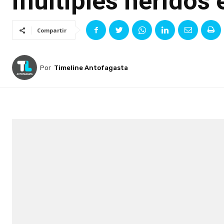
múltiples heridos 
Compartir
Por
Timeline Antofagasta