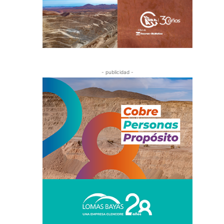
- publicidad -