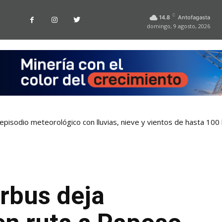
C
14.8
Antofagasta
domingo, 9 agosto, 2026
pisodio meteorológico con lluvias, nieve y vientos de hasta 100
rbus deja