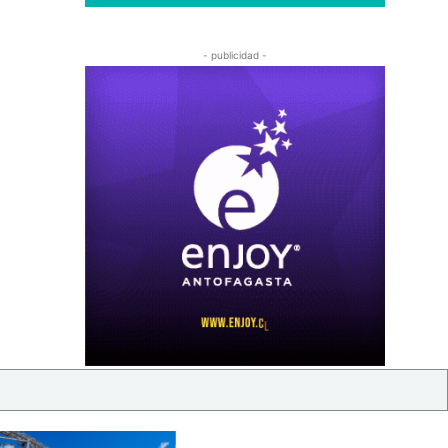
- publicidad -