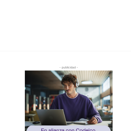
- publicidad -