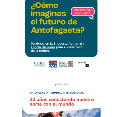
- publicidad -