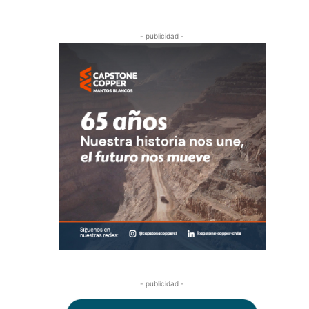
- publicidad -
- publicidad -