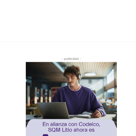
- publicidad -