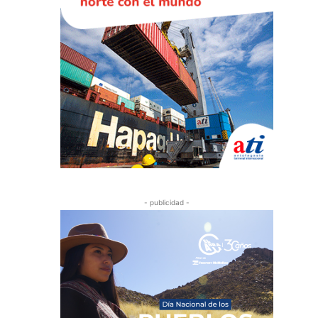
- publicidad -