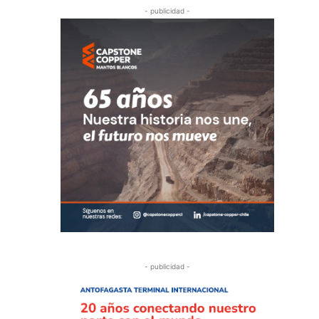
- publicidad -
- publicidad -