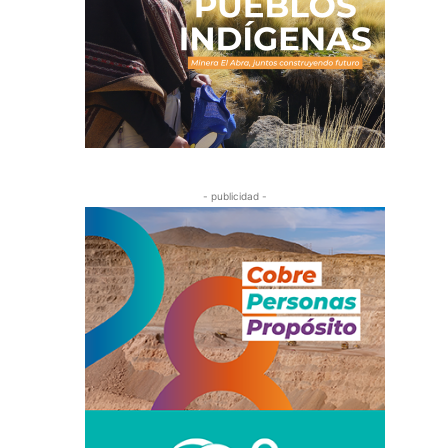
- publicidad -