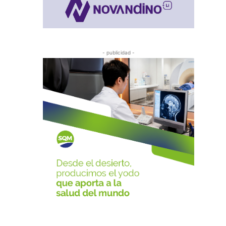
- publicidad -