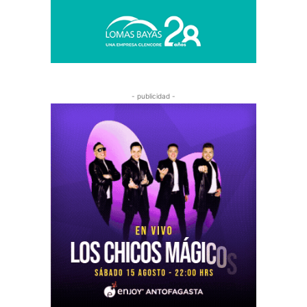
- publicidad -