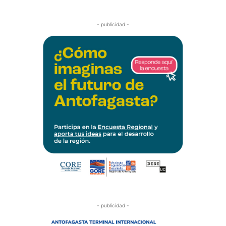
- publicidad -
- publicidad -