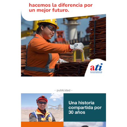
- publicidad -