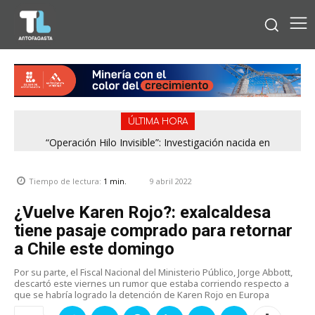
ÚLTIMA HORA
“Operación Hilo Invisible”: Investigación nacida en
Antofagasta permitió incautar 2,1 toneladas de marihuana
en la zona central
9 abril 2022
Tiempo de lectura:
1
min.
¿Vuelve Karen Rojo?: exalcaldesa
tiene pasaje comprado para retornar
a Chile este domingo
Por su parte, el Fiscal Nacional del Ministerio Público, Jorge Abbott,
descartó este viernes un rumor que estaba corriendo respecto a
que se habría logrado la detención de Karen Rojo en Europa