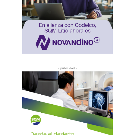
- publicidad -