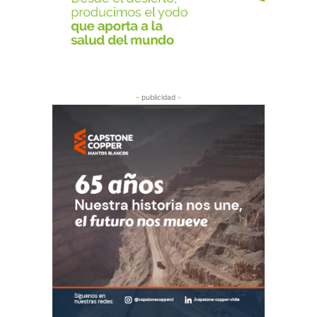
- publicidad -