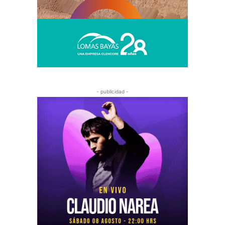
- publicidad -