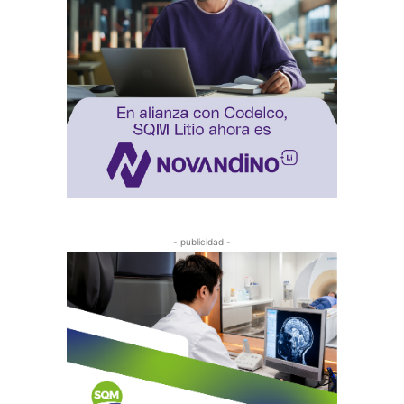
- publicidad -