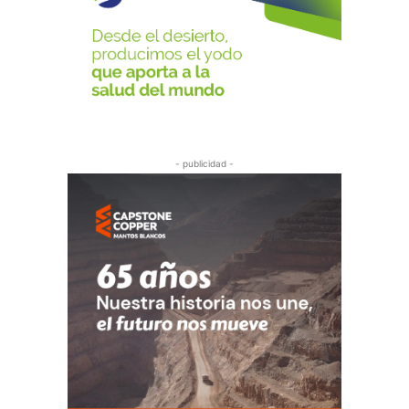
- publicidad -