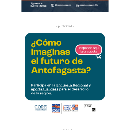
- publicidad -