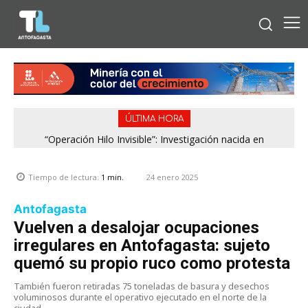
ÚLTIMA HORA
“Operación Hilo Invisible”: Investigación nacida en
Antofagasta permitió incautar 2,1 toneladas de marihuana
en la zona central
24 enero 2025
Tiempo de lectura:
1
min.
Antofagasta
Vuelven a desalojar ocupaciones
irregulares en Antofagasta: sujeto
quemó su propio ruco como protesta
También fueron retiradas 75 toneladas de basura y desechos
voluminosos durante el operativo ejecutado en el norte de la
ciudad.