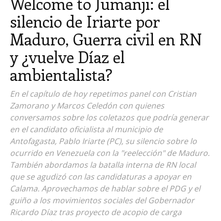
Welcome to Jumanji: el
silencio de Iriarte por
Maduro, Guerra civil en RN
y ¿vuelve Díaz el
ambientalista?
En el capítulo de hoy repetimos panel con Cristian
Zamorano y Marcos Celedón con quienes
conversamos sobre los coletazos que podría generar
en el candidato oficialista al municipio de
Antofagasta, Pablo Iriarte (PC), su silencio sobre lo
ocurrido en Venezuela con la "reelección" de Maduro.
También abordamos la batalla interna de RN local
que se agudizó con las candidaturas a apoyar en
Calama. Aprovechamos de hablar sobre el PDG y el
guiño a los movimientos sociales del Gobernador
Ricardo Díaz tras proyecto de acopio de carga