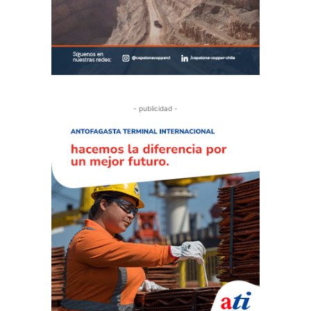
- publicidad -