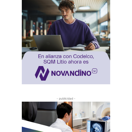
- publicidad -