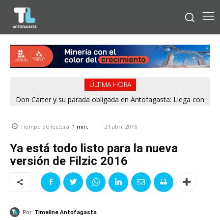
ÚLTIMA HORA
Don Carter y su parada obligada en Antofagasta: Llega con
su humor sin filtro en ¿Con o Sin Censura?
21 abril 2016
Tiempo de lectura:
1
min.
Ya está todo listo para la nueva
versión de Filzic 2016
Por
Timeline Antofagasta