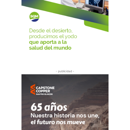
- publicidad -