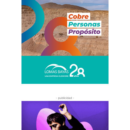
- publicidad -