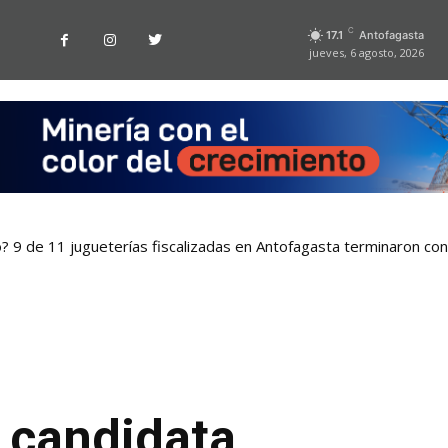
C
17.1
Antofagasta
jueves, 6 agosto, 2026
o? 9 de 11 jugueterías fiscalizadas en Antofagasta terminaron co
candidata