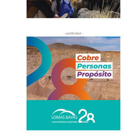
- publicidad -