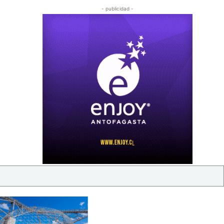
- publicidad -