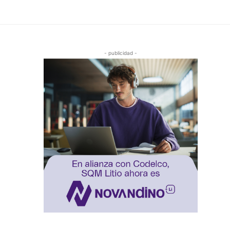
- publicidad -