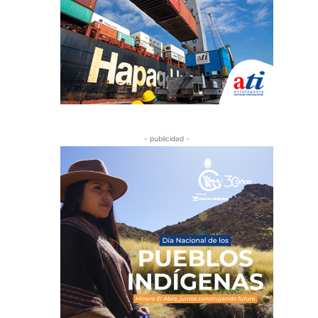
- publicidad -