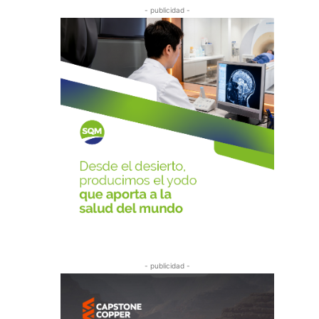
- publicidad -
- publicidad -