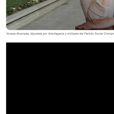
Yovana Ahumada, diputada por Antofagasta y militante del Partido Social Cristia