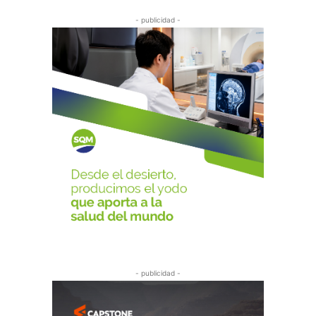
- publicidad -
- publicidad -