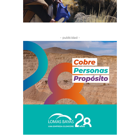
- publicidad -