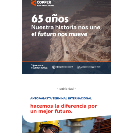
- publicidad -