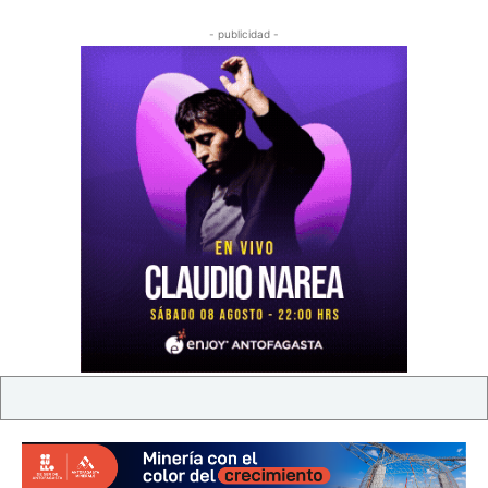
- publicidad -