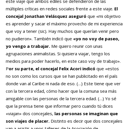
este viaje que ambos ediles se defendieron de las
múltiples críticas en redes sociales frente a este viaje.
El
concejal Jonathan Velásquez aseguró
que «mi objetivo
es aprender y sacar el máximo provecho de mi experiencia
que voy a tener (sic). Hay muchos que querían venir pero
no pudieron». También indicó que
«yo no voy de paseo,
yo vengo a trabajar.
Me quiero reunir con unas
agrupaciones animalistas. Si quisiera viajar, tengo los
medios para poder hacerlo, en este caso voy de trabajo».
P
or su parte, el concejal Felix Acori indicó
que «estos
no son como los cursos que se han publicitado en el país
donde van al Caribe ni nada de eso. (…) Este tiene que ver
con la tercera edad, cómo hacer que la comuna sea más
amigable con las personas de la tercera edad. (…) Yo sé
que la prensa tiene que informar pero cuando tú dices
«viajan» dos concejales,
las personas se imaginan que
son viajes de placer.
Distinto es decir que dos concejales
van a asistir a unos talleres de la Asociación de