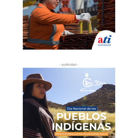
- publicidad -