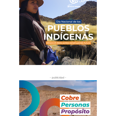
- publicidad -