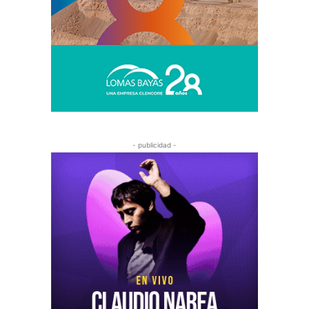
- publicidad -