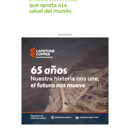
- publicidad -