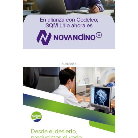
- publicidad -