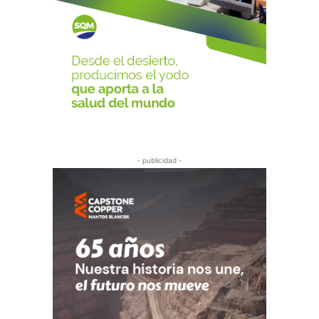
- publicidad -