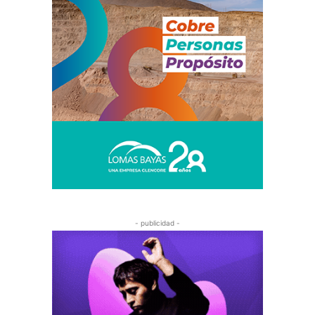
- publicidad -