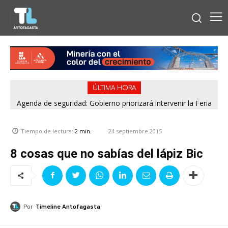
ÚLTIMA HORA
Agenda de seguridad: Gobierno priorizará intervenir la Feria
Pantaleón Cortés de Antofagasta y el casco urbano de
Calama
24 septiembre 2015
Tiempo de lectura:
2
min.
8 cosas que no sabías del lápiz Bic
Por
Timeline Antofagasta