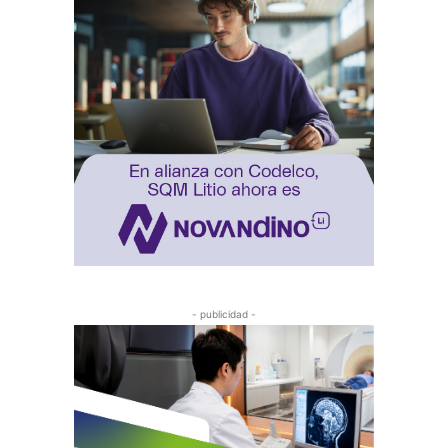
- publicidad -