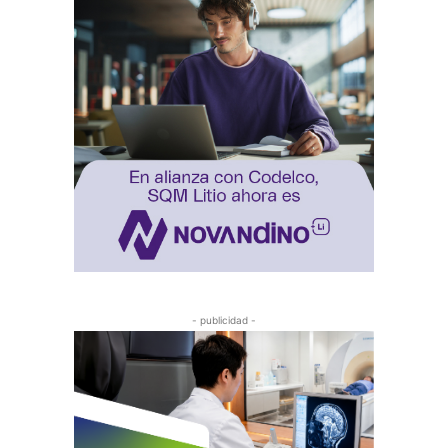
- publicidad -