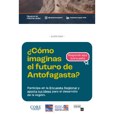
- publicidad -