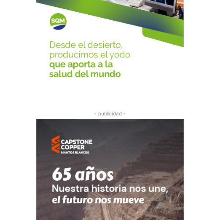
- publicidad -