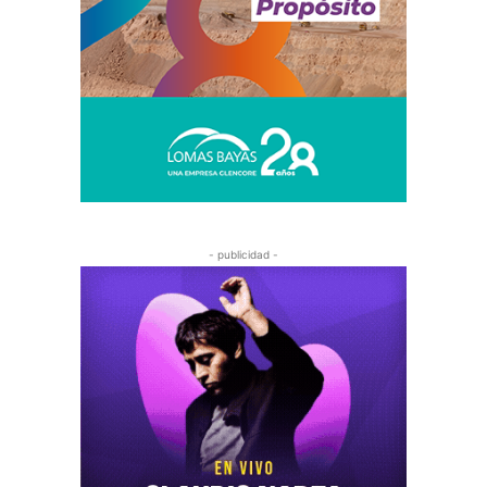
- publicidad -