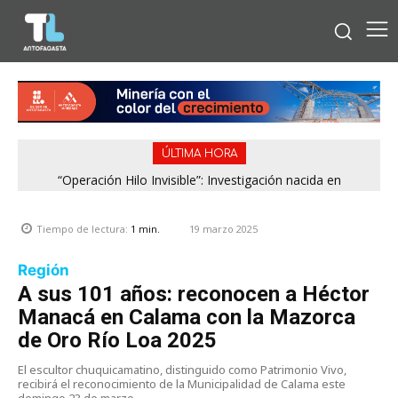
ÚLTIMA HORA
“Operación Hilo Invisible”: Investigación nacida en
Antofagasta permitió incautar 2,1 toneladas de marihuana
en la zona central
19 marzo 2025
Tiempo de lectura:
1
min.
Región
A sus 101 años: reconocen a Héctor
Manacá en Calama con la Mazorca
de Oro Río Loa 2025
El escultor chuquicamatino, distinguido como Patrimonio Vivo,
recibirá el reconocimiento de la Municipalidad de Calama este
domingo 23 de marzo.