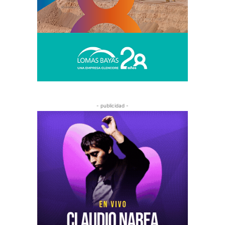
- publicidad -