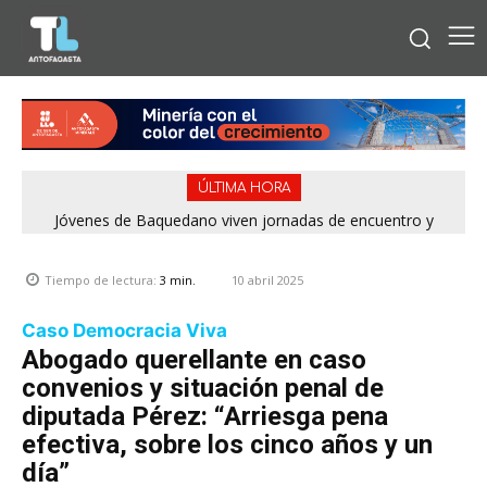
ÚLTIMA HORA
Jóvenes de Baquedano viven jornadas de encuentro y
aprendizaje en el Winter Camp 2026
10 abril 2025
Tiempo de lectura:
3
min.
Caso Democracia Viva
Abogado querellante en caso
convenios y situación penal de
diputada Pérez: “Arriesga pena
efectiva, sobre los cinco años y un
día”