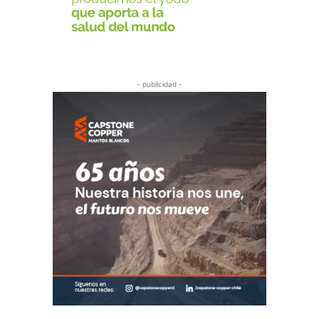
- publicidad -