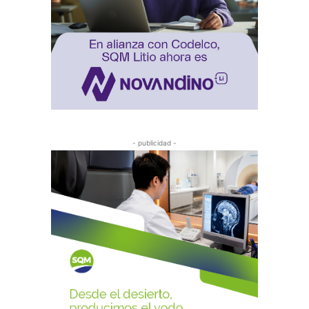
- publicidad -