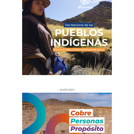
- publicidad -