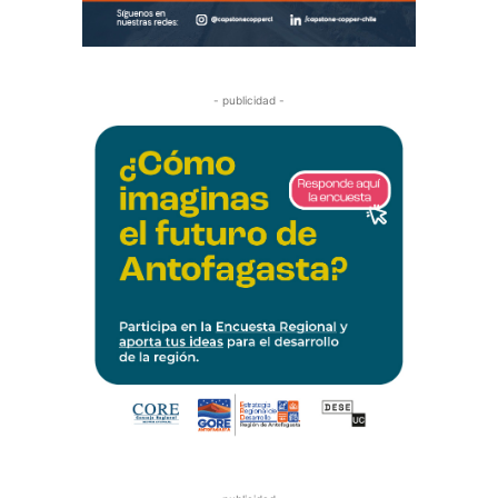
- publicidad -