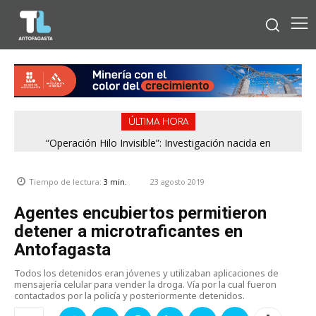
ÚLTIMA HORA
“Operación Hilo Invisible”: Investigación nacida en
Antofagasta permitió incautar 2,1 toneladas de marihuana
en la zona central
23 agosto 2019
Tiempo de lectura:
3
min.
Agentes encubiertos permitieron
detener a microtraficantes en
Antofagasta
Todos los detenidos eran jóvenes y utilizaban aplicaciones de
mensajería celular para vender la droga. Vía por la cual fueron
contactados por la policía y posteriormente detenidos.