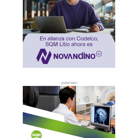
- publicidad -