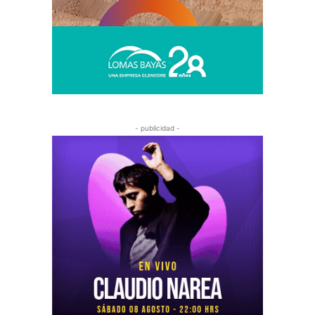
- publicidad -