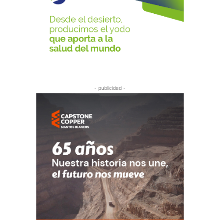
- publicidad -