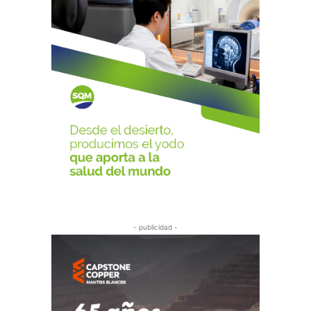
- publicidad -