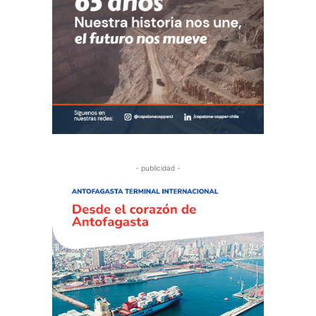
- publicidad -