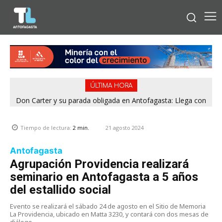
ÚLTIMA HORA
Don Carter y su parada obligada en Antofagasta: Llega con
su humor sin filtro en ¿Con o Sin Censura?
21 agosto 2024
Tiempo de lectura:
2
min.
Antofagasta
Agrupación Providencia realizará
seminario en Antofagasta a 5 años
del estallido social
Evento se realizará el sábado 24 de agosto en el Sitio de Memoria
La Providencia, ubicado en Matta 3230, y contará con dos mesas de
diálogo.