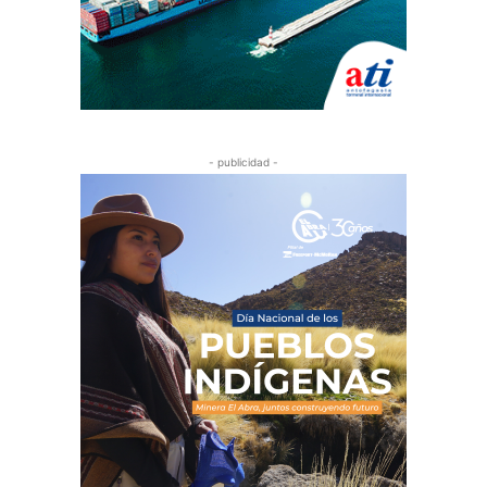
- publicidad -