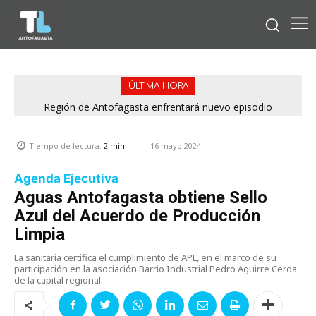
ÚLTIMA HORA
Región de Antofagasta enfrentará nuevo episodio
meteorológico con lluvias, nieve y vientos de hasta 100
km/h
16 mayo 2024
Tiempo de lectura:
2
min.
Agenda Ejecutiva
Aguas Antofagasta obtiene Sello
Azul del Acuerdo de Producción
Limpia
La sanitaria certifica el cumplimiento de APL, en el marco de su
participación en la asociación Barrio Industrial Pedro Aguirre Cerda
de la capital regional.