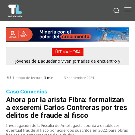
ÚLTIMA HORA
Jóvenes de Baquedano viven jornadas de encuentro y
aprendizaje en el Winter Camp 2026
3 septiembre 2024
Tiempo de lectura:
3
min.
Caso Convenios
Ahora por la arista Fibra: formalizan
a exseremi Carlos Contreras por tres
delitos de fraude al fisco
Investigación de la Fiscalía de Antofagasta apunta a establecer
eventual fraude al fisco por acuerdos suscritos en 2022, para obras
básicas en campamentos de la ciudad.