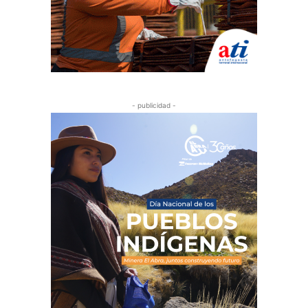
- publicidad -