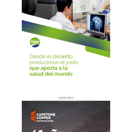
- publicidad -