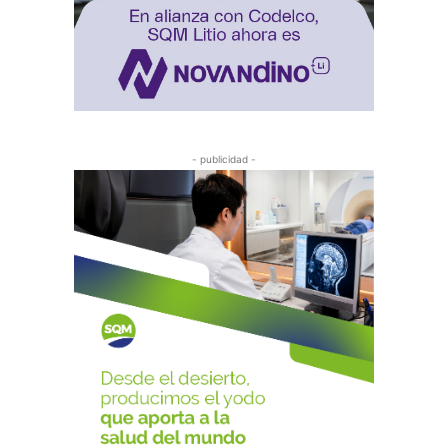
- publicidad -