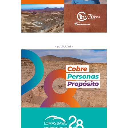
- publicidad -