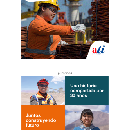
- publicidad -