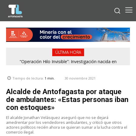
ÚLTIMA HORA
“Operación Hilo Invisible”: Investigación nacida en
Antofagasta permitió incautar 2,1 toneladas de marihuana
en la zona central
30 noviembre 2021
Tiempo de lectura:
1
min.
Alcalde de Antofagasta por ataque
de ambulantes: «Estas personas iban
con estoques»
El alcalde Jonathan Velásquez aseguró que no se dejará
amedrentar por los vendedores ambulantes, y criticó que otros
actores políticos recién ahora se quieran sumar a la lucha contra el
comercio ilegal.