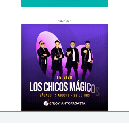
- publicidad -