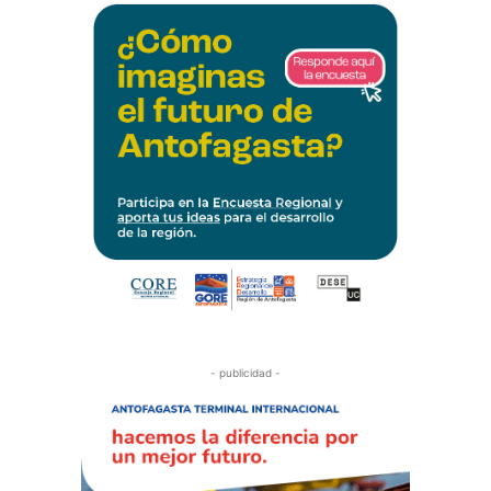
- publicidad -