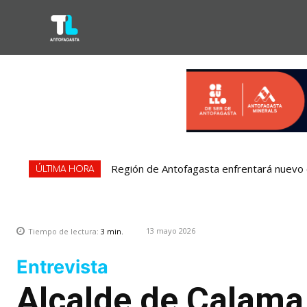
Región de Antofagasta enfrentará nuevo e
Bipay explica: Así funciona el pago con
ÚLTIMA HORA
13 mayo 2026
Tiempo de lectura:
3
min.
Entrevista
Alcalde de Calama