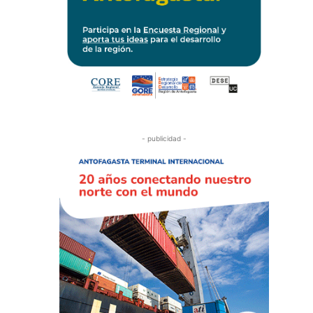
- publicidad -