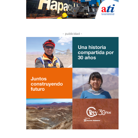
- publicidad -