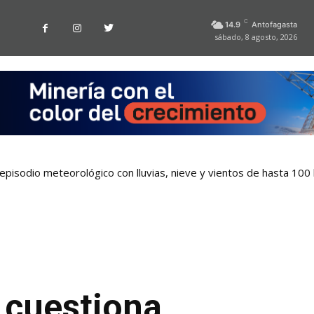
C
14.9
Antofagasta
sábado, 8 agosto, 2026
pisodio meteorológico con lluvias, nieve y vientos de hasta 100
 tarjetas bancarias en las micros de Antofagasta
 cuestiona