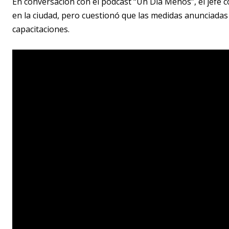
En conversación con el podcast “Un Día Menos”, el jefe 
en la ciudad, pero cuestionó que las medidas anunciadas
capacitaciones.