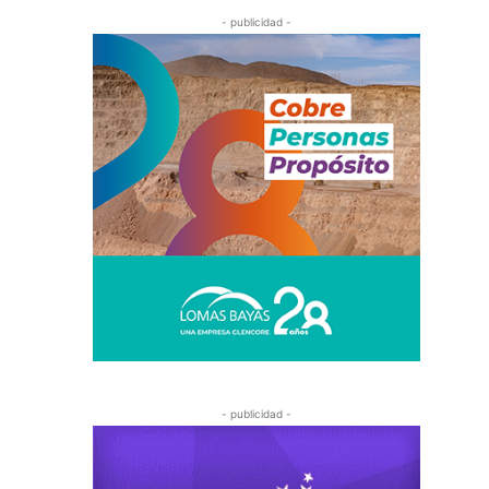
- publicidad -
- publicidad -