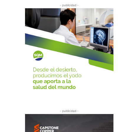
- publicidad -
- publicidad -