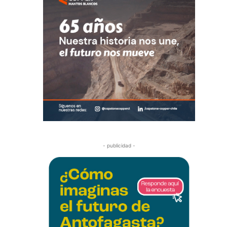
- publicidad -