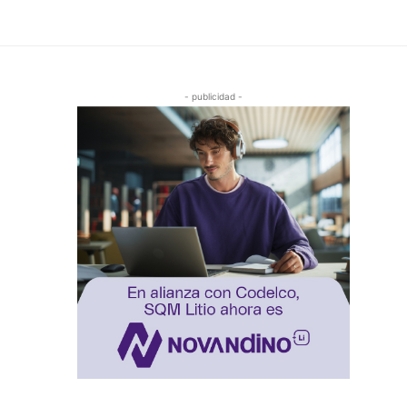
- publicidad -