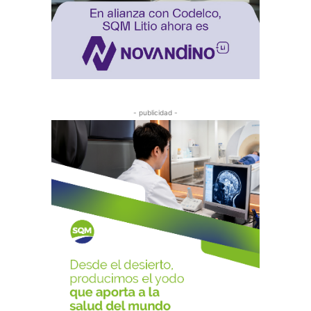
- publicidad -