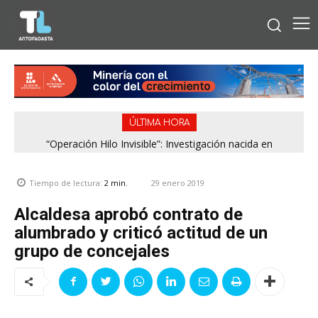
ÚLTIMA HORA
“Operación Hilo Invisible”: Investigación nacida en
Antofagasta permitió incautar 2,1 toneladas de marihuana
en la zona central
29 enero 2019
Tiempo de lectura:
2
min.
Alcaldesa aprobó contrato de
alumbrado y criticó actitud de un
grupo de concejales