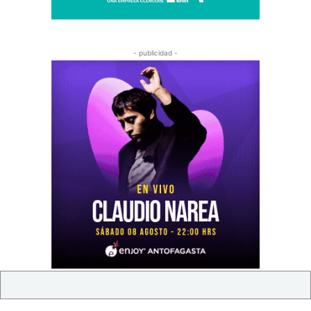
- publicidad -