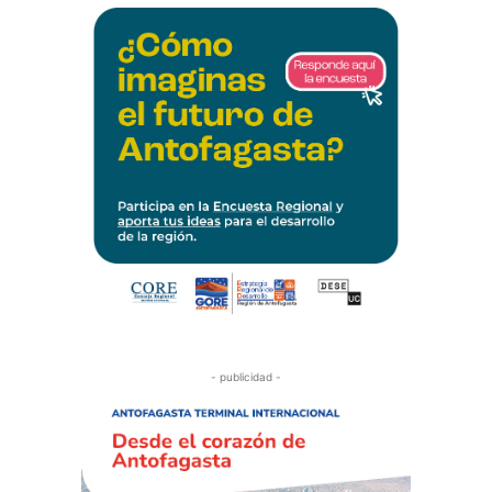
- publicidad -