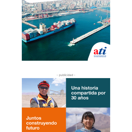
- publicidad -