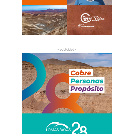
- publicidad -