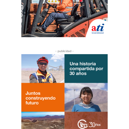
- publicidad -