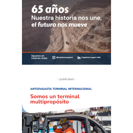
- publicidad -