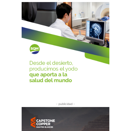
- publicidad -