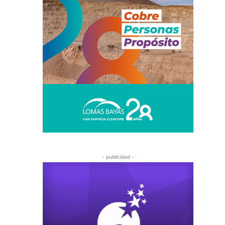
- publicidad -