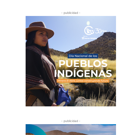
- publicidad -
- publicidad -