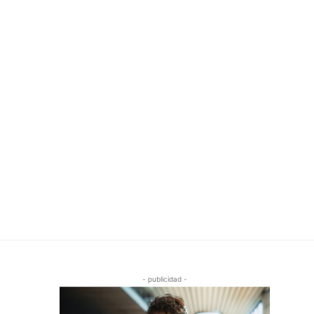
- publicidad -