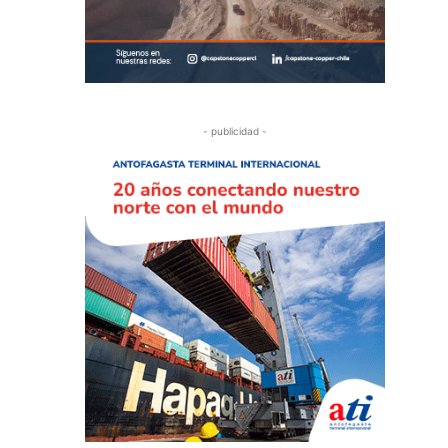
- publicidad -