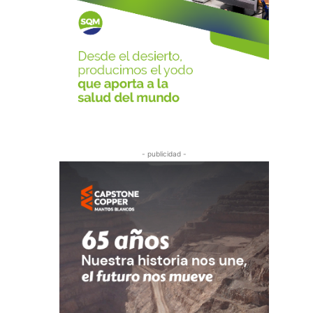
- publicidad -