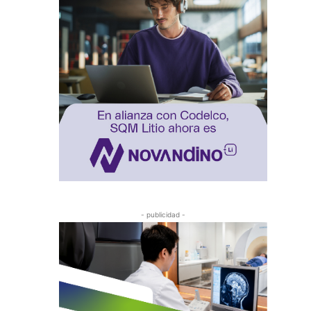
- publicidad -