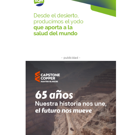
- publicidad -