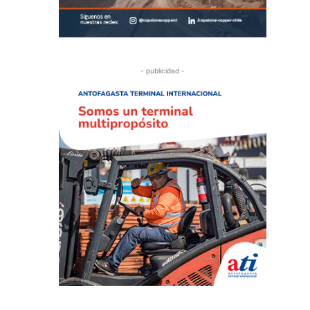
- publicidad -