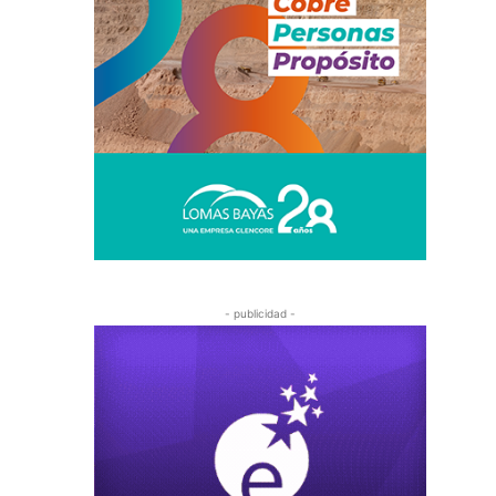
- publicidad -