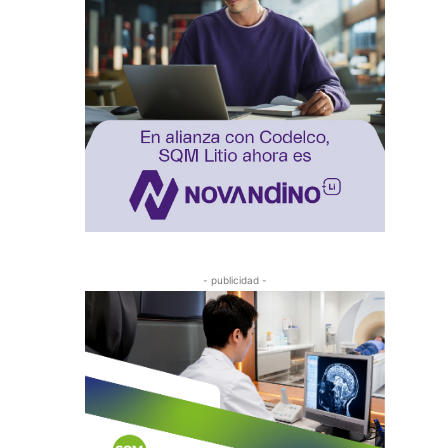
- publicidad -