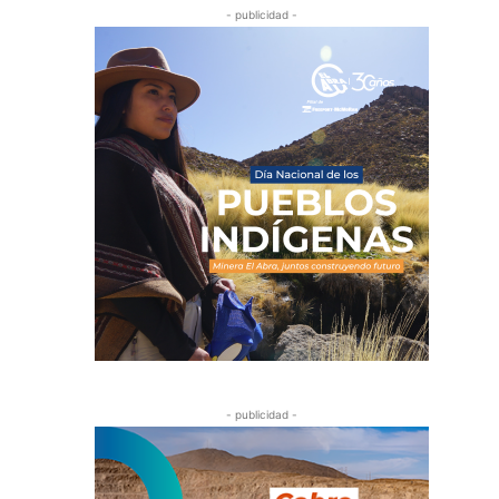
- publicidad -
- publicidad -