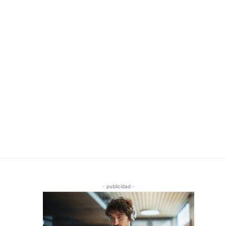
- publicidad -