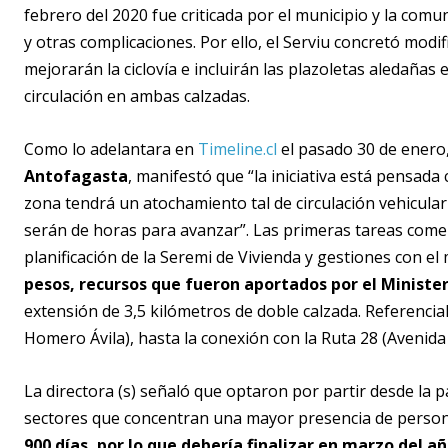
febrero del 2020 fue criticada por el municipio y la com
y otras complicaciones. Por ello, el Serviu concretó modi
mejorarán la ciclovía e incluirán las plazoletas aledañas 
circulación en ambas calzadas.
Como lo adelantara en
Timeline.cl
el pasado 30 de enero
Antofagasta
, manifestó que “la iniciativa está pensada
zona tendrá un atochamiento tal de circulación vehicular
serán de horas para avanzar”. Las primeras tareas comen
planificación de la Seremi de Vivienda y gestiones con el
pesos, recursos que fueron aportados por el Minister
extensión de 3,5 kilómetros de doble calzada. Referencia
Homero Ávila), hasta la conexión con la Ruta 28 (Avenida 
La directora (s) señaló que optaron por partir desde la p
sectores que concentran una mayor presencia de person
900 días, por lo que debería finalizar en marzo del 