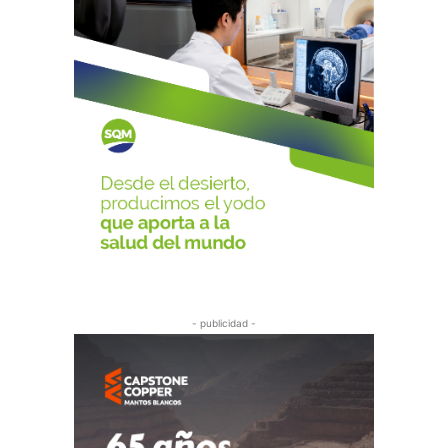
- publicidad -