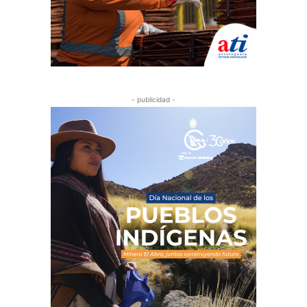
- publicidad -