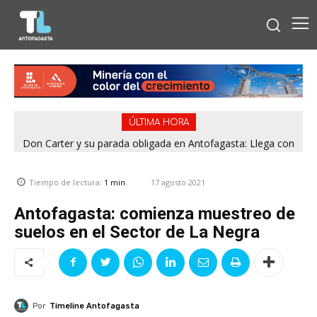
ÚLTIMA HORA
Don Carter y su parada obligada en Antofagasta: Llega con
su humor sin filtro en ¿Con o Sin Censura?
17 agosto 2021
Tiempo de lectura:
1
min.
Antofagasta: comienza muestreo de
suelos en el Sector de La Negra
Por
Timeline Antofagasta