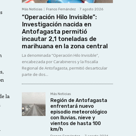
Más Noticias
Franco Fernández
-
7 agosto 2026
es
“Operación Hilo Invisible”:
Investigación nacida en
Antofagasta permitió
incautar 2,1 toneladas de
marihuana en la zona central
n
La denominada “Operación Hilo Invisible”,
encabezada por Carabineros y la Fiscalía
Regional de Antofagasta, permitió desarticular
s,
parte de dos...
on
Más Noticias
de la
Región de Antofagasta
a
enfrentará nuevo
episodio meteorológico
con lluvias, nieve y
vientos de hasta 100
.
km/h