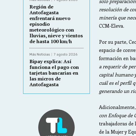
solo preparación
Región de
resolución de co
Antofagasta
minería que nece
enfrentará nuevo
episodio
CCM-Eleva.
meteorológico con
lluvias, nieve y vientos
de hasta 100 km/h
Por su parte, Ce
espacio de conve
Más Noticias
7 agosto 2026
formación en bas
Bipay explica: Así
a requerir de per
funciona el pago con
tarjetas bancarias en
capital humano y
las micros de
cuál es el perfi
Antofagasta
generando un ric
Adicionalmente,
con Enfoque de 
trabajadoras de 
de la Mujer y Eq