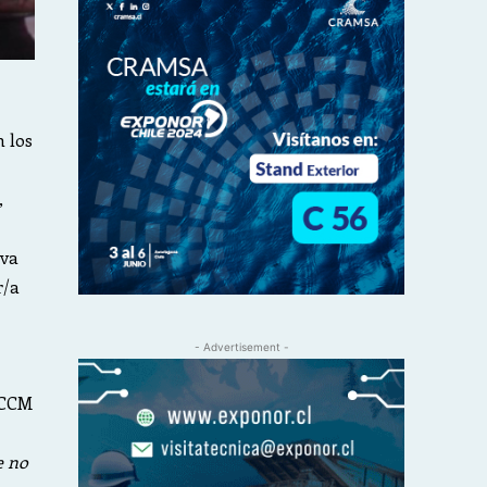
n los
,
iva
r/a
- Advertisement -
 CCM
e no