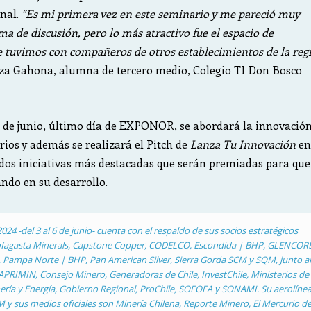
onal.
“Es mi primera vez en este seminario y me pareció muy
ma de discusión, pero lo más atractivo fue el espacio de
 tuvimos con compañeros de otros establecimientos de la reg
za Gahona, alumna de tercero medio, Colegio TI Don Bosco
 de junio, último día de EXPONOR, se abordará la innovació
rios y además se realizará el Pitch de
Lanza Tu Innovación
en
dos iniciativas más destacadas que serán premiadas para que
ndo en su desarrollo.
4 -del 3 al 6 de junio- cuenta con el respaldo de sus socios estratégicos
ofagasta Minerals, Capstone Copper, CODELCO, Escondida | BHP, GLENCORE
, Pampa Norte | BHP, Pan American Silver, Sierra Gorda SCM y SQM, junto al
APRIMIN, Consejo Minero, Generadoras de Chile, InvestChile, Ministerios de
ría y Energía, Gobierno Regional, ProChile, SOFOFA y SONAMI. Su aerolíne
M y sus medios oficiales son Minería Chilena, Reporte Minero, El Mercurio d