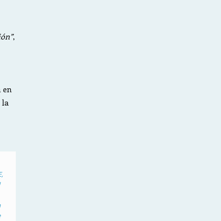
ión”
,
n en
 la
,
a
e