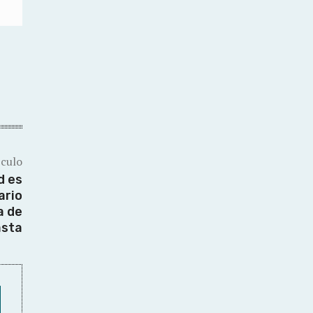
ículo
d es
ario
a de
asta