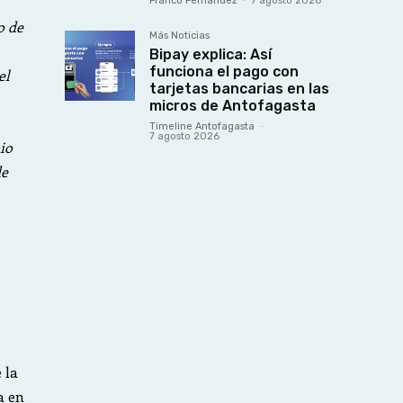
Franco Fernández
-
7 agosto 2026
o de
Más Noticias
Bipay explica: Así
funciona el pago con
el
tarjetas bancarias en las
micros de Antofagasta
Timeline Antofagasta
-
7 agosto 2026
io
de
 la
a en