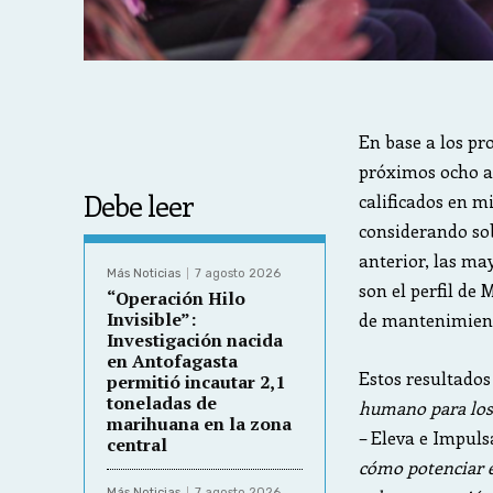
En base a los pr
próximos ocho a
Debe leer
calificados en m
considerando sob
anterior, las ma
Más Noticias
7 agosto 2026
son el perfil de
“Operación Hilo
Invisible”:
de mantenimien
Investigación nacida
en Antofagasta
Estos resultados
permitió incautar 2,1
toneladas de
humano para los 
marihuana en la zona
– Eleva e Impuls
central
cómo potenciar e
Más Noticias
7 agosto 2026