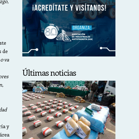
zgo,
ste
s de
.0 va
Últimas noticias
ores
n,
idad
ía y
 área