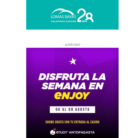
- publicidad -