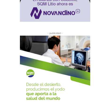
- publicidad -