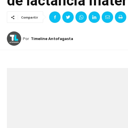
de lactancia mater
Compartir
Por
Timeline Antofagasta