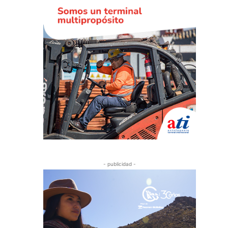
- publicidad -