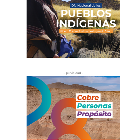
- publicidad -