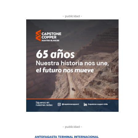
- publicidad -
- publicidad -