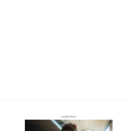
- publicidad -