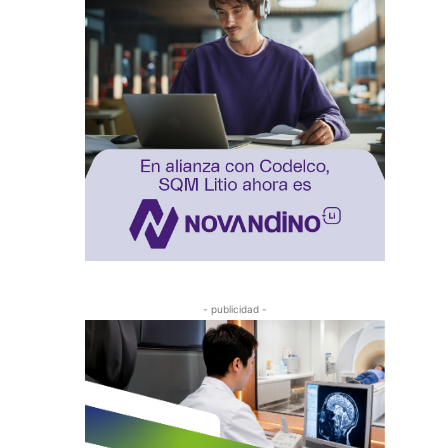
- publicidad -