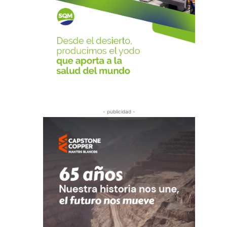
- publicidad -