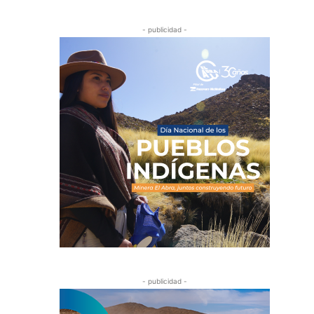
- publicidad -
- publicidad -