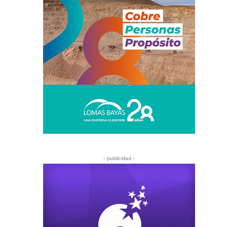
- publicidad -