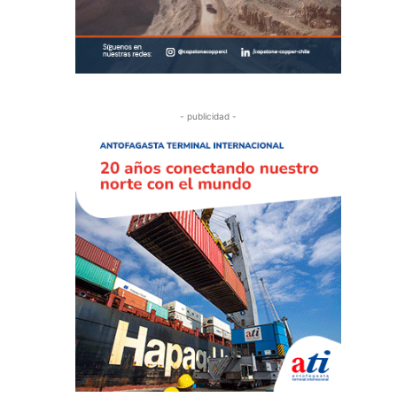
- publicidad -