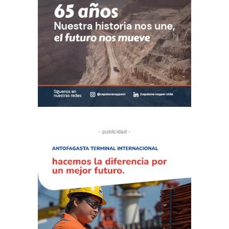
- publicidad -