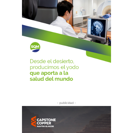
- publicidad -