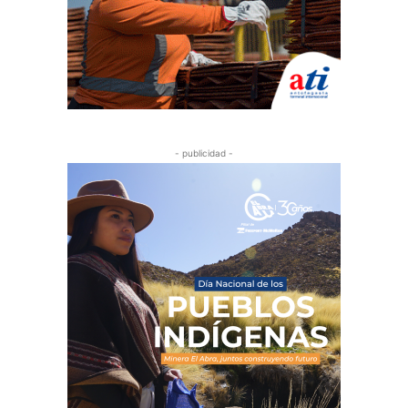
- publicidad -