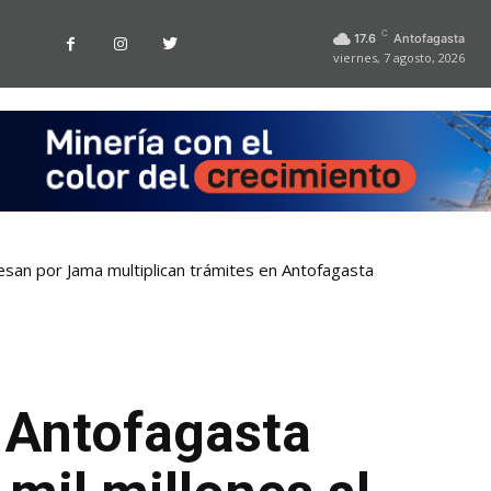
C
17.6
Antofagasta
viernes, 7 agosto, 2026
esan por Jama multiplican trámites en Antofagasta
 Antofagasta