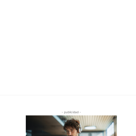
- publicidad -