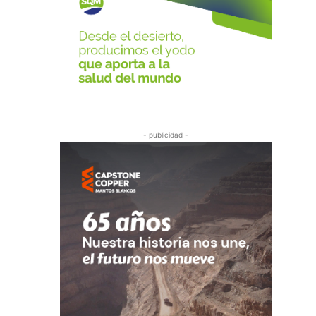
- publicidad -