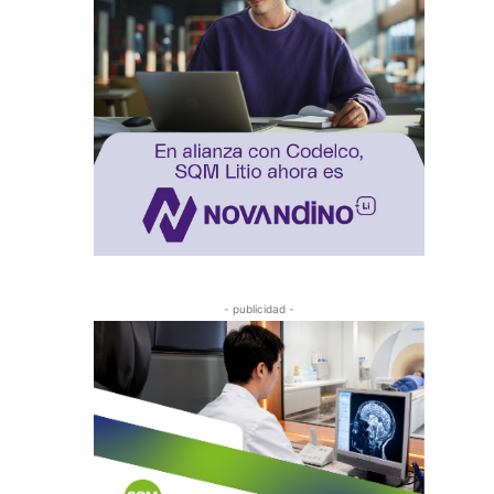
- publicidad -