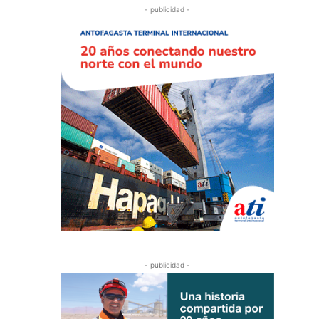
- publicidad -
- publicidad -