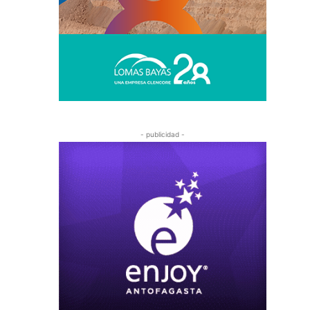
- publicidad -