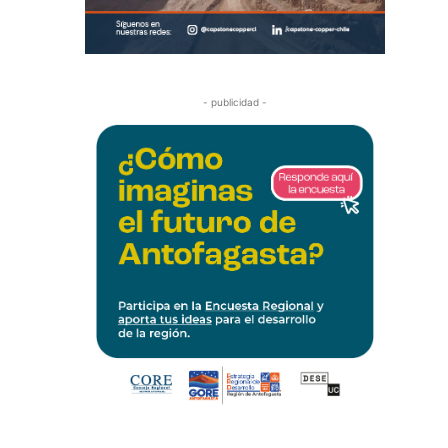
- publicidad -