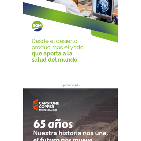
- publicidad -