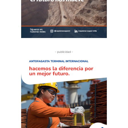
- publicidad -