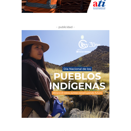
- publicidad -