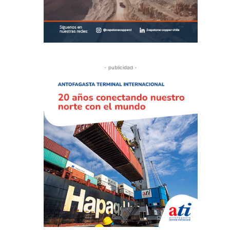
- publicidad -