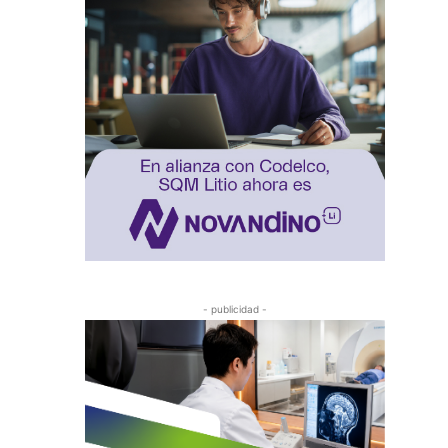
- publicidad -