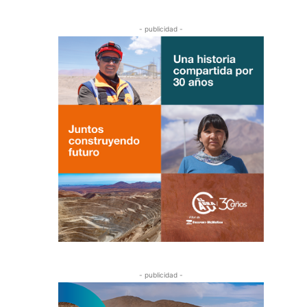
- publicidad -
- publicidad -