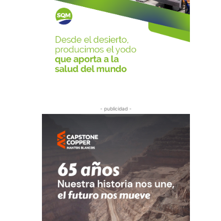
- publicidad -