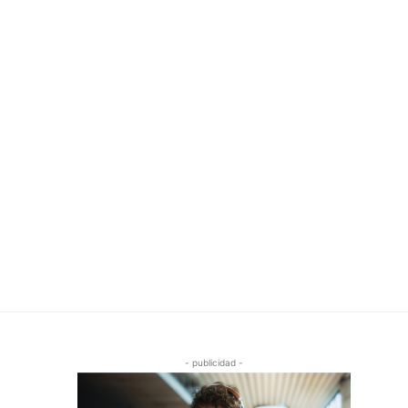
- publicidad -