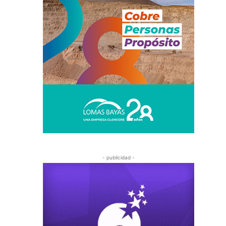
- publicidad -