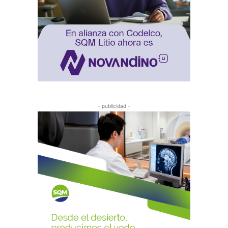
- publicidad -