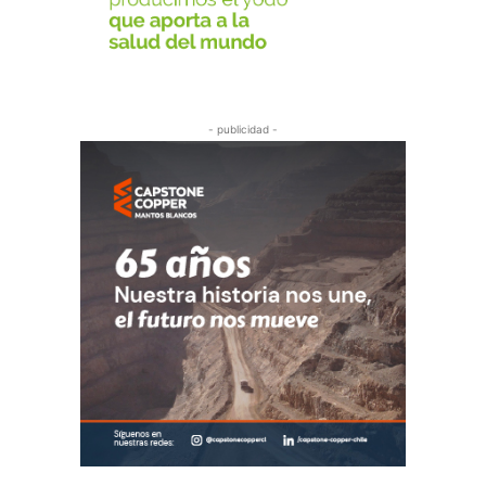
- publicidad -