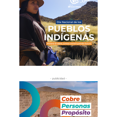
- publicidad -