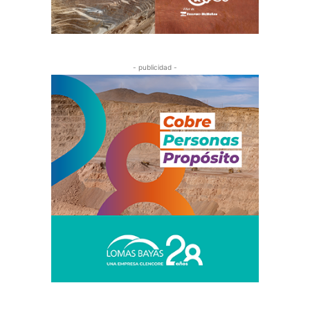
- publicidad -