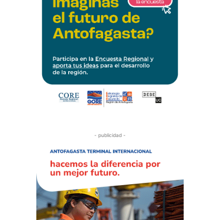
- publicidad -