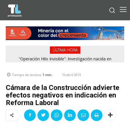
ÚLTIMA HORA
“Operación Hilo Invisible”: Investigación nacida en
Antofagasta permitió incautar 2,1 toneladas de marihuana
en la zona central
15 abril 2015
Tiempo de lectura:
1
min.
Cámara de la Construcción advierte
efectos negativos en indicación en
Reforma Laboral