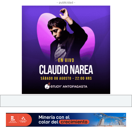
- publicidad -