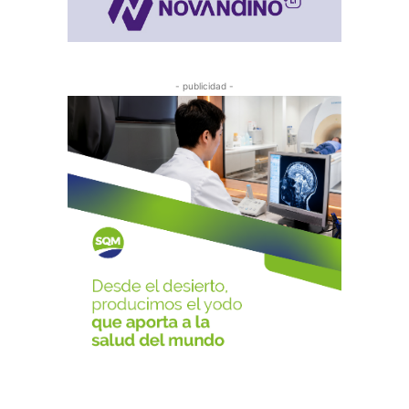
- publicidad -