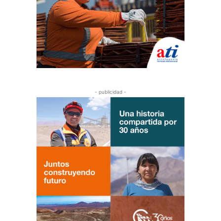
- publicidad -