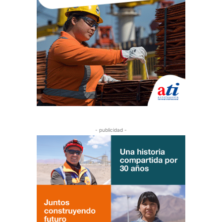
- publicidad -