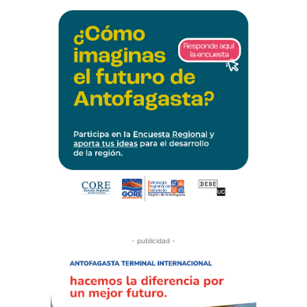
- publicidad -