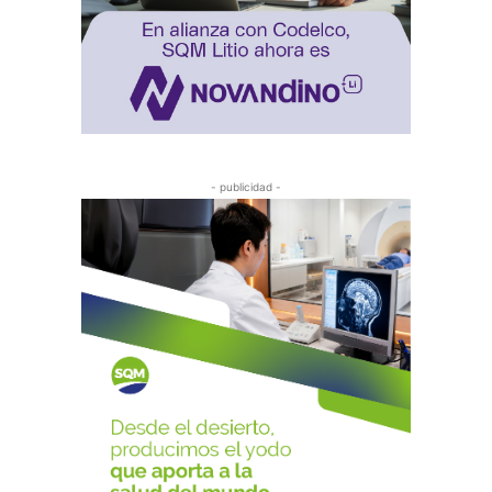
- publicidad -