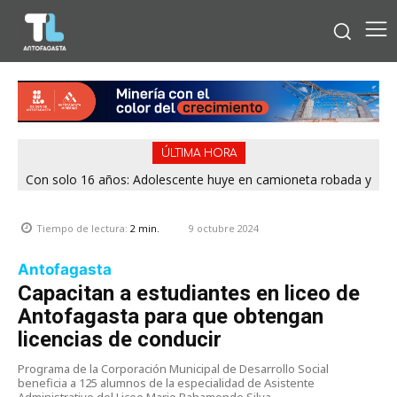
ÚLTIMA HORA
Con solo 16 años: Adolescente huye en camioneta robada y
termina chocando contra patrulla en María Elena
9 octubre 2024
Tiempo de lectura:
2
min.
Antofagasta
Capacitan a estudiantes en liceo de
Antofagasta para que obtengan
licencias de conducir
Programa de la Corporación Municipal de Desarrollo Social
beneficia a 125 alumnos de la especialidad de Asistente
Administrativo del Liceo Mario Bahamonde Silva.