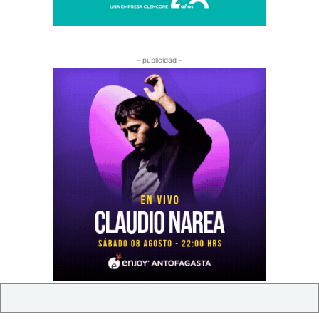
- publicidad -