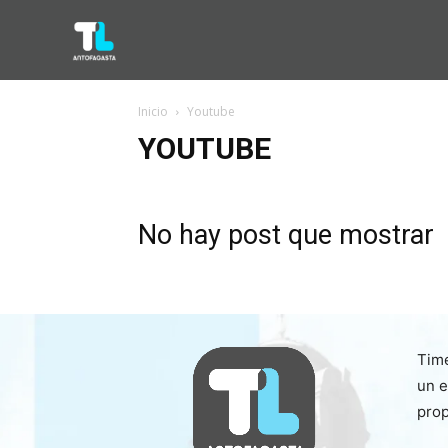
Inicio
Youtube
YOUTUBE
No hay post que mostrar
Time
un e
prop