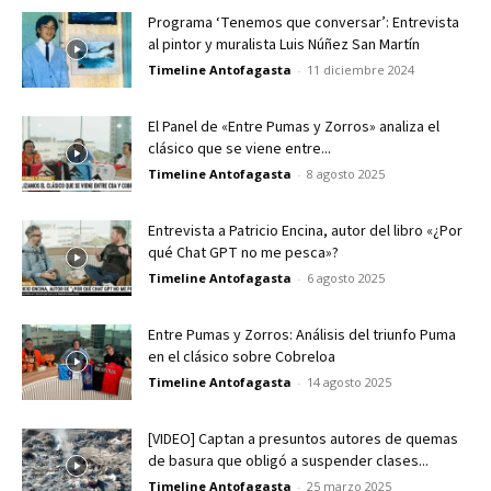
Programa ‘Tenemos que conversar’: Entrevista
al pintor y muralista Luis Núñez San Martín
Timeline Antofagasta
-
11 diciembre 2024
El Panel de «Entre Pumas y Zorros» analiza el
clásico que se viene entre...
Timeline Antofagasta
-
8 agosto 2025
Entrevista a Patricio Encina, autor del libro «¿Por
qué Chat GPT no me pesca»?
Timeline Antofagasta
-
6 agosto 2025
Entre Pumas y Zorros: Análisis del triunfo Puma
en el clásico sobre Cobreloa
Timeline Antofagasta
-
14 agosto 2025
[VIDEO] Captan a presuntos autores de quemas
de basura que obligó a suspender clases...
Timeline Antofagasta
-
25 marzo 2025