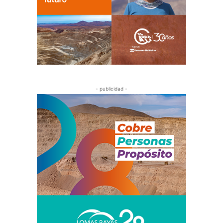
- publicidad -