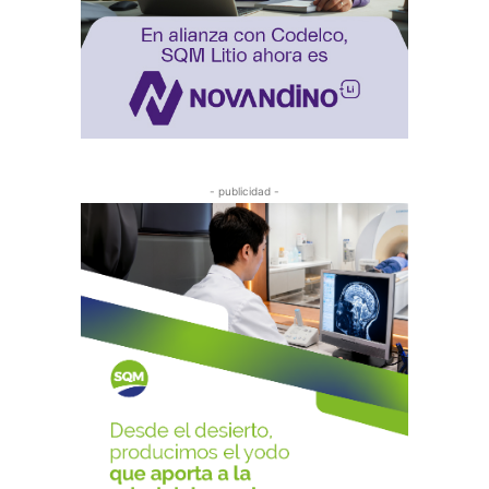
- publicidad -