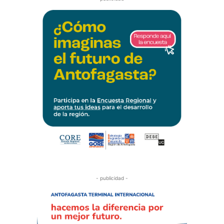
- publicidad -