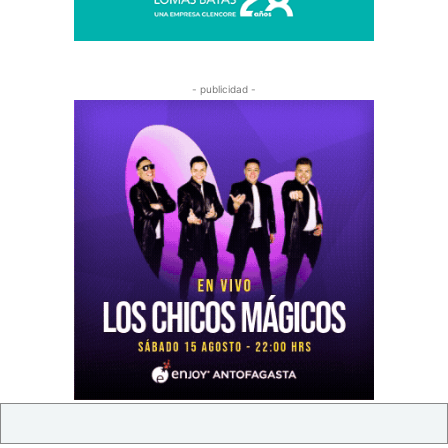
- publicidad -