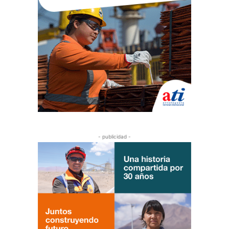
- publicidad -