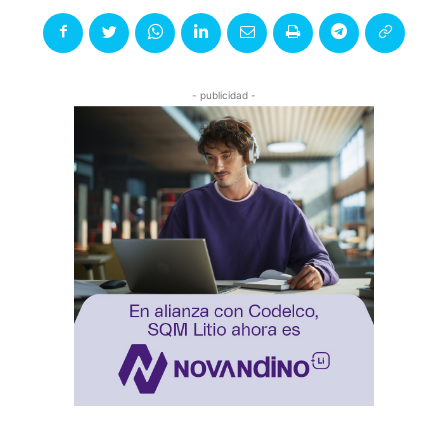
- publicidad -