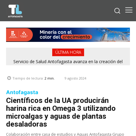
ÚLTIMA HORA
Servicio de Salud Antofagasta avanza en la creación del
Prisión preventiva para mujer acusada de estafar a familias
Consejo Regional de Participación Social en Salud Mental
con falsos cupos habitacionales del Serviu en Antofagasta
9 agosto 2024
Tiempo de lectura:
2
min.
Antofagasta
Científicos de la UA producirán
harina rica en Omega 3 utilizando
microalgas y aguas de plantas
desaladoras
Colaboración entre casa de estudios y Aguas Antofagasta Grupo