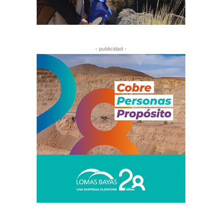
- publicidad -