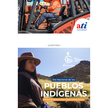
- publicidad -