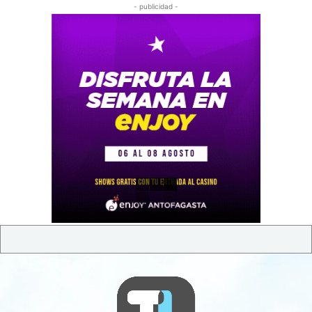
- publicidad -