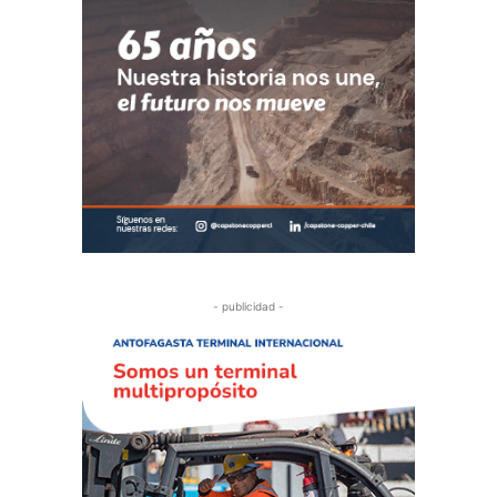
- publicidad -