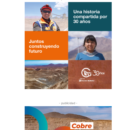
- publicidad -