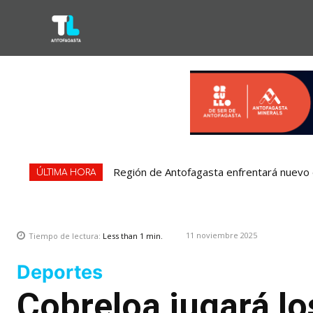
Región de Antofagasta enfrentará nuevo epi
Bipay explica: Así funciona el pago con t
ÚLTIMA HORA
11 noviembre 2025
Tiempo de lectura:
Less than 1
min.
Deportes
Cobreloa jugará lo