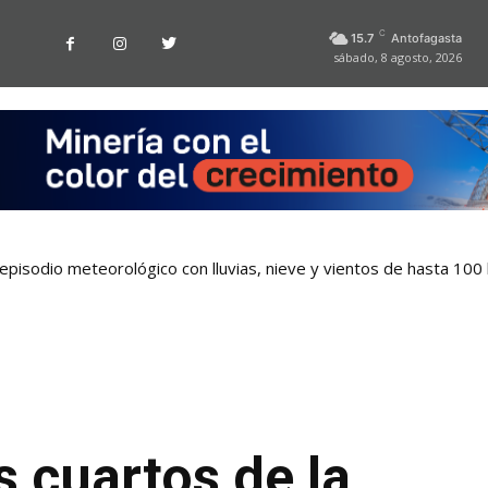
C
15.7
Antofagasta
sábado, 8 agosto, 2026
sodio meteorológico con lluvias, nieve y vientos de hasta 100 k
arjetas bancarias en las micros de Antofagasta
s cuartos de la