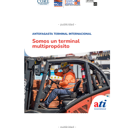
- publicidad -
- publicidad -