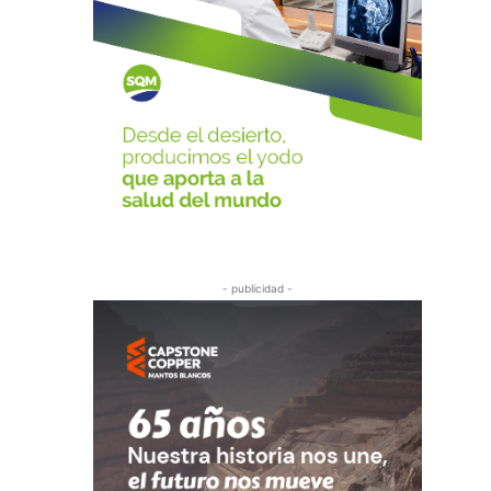
- publicidad -