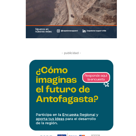
- publicidad -