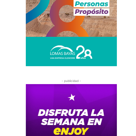
- publicidad -