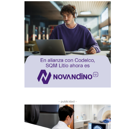
- publicidad -