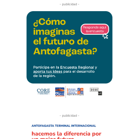
- publicidad -
- publicidad -