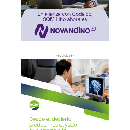
- publicidad -