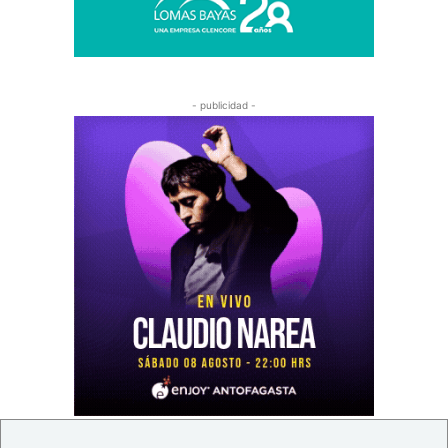
- publicidad -