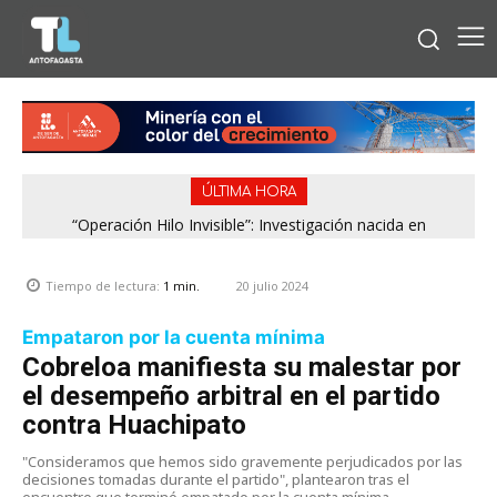
ÚLTIMA HORA
“Operación Hilo Invisible”: Investigación nacida en
Antofagasta permitió incautar 2,1 toneladas de marihuana
en la zona central
20 julio 2024
Tiempo de lectura:
1
min.
Empataron por la cuenta mínima
Cobreloa manifiesta su malestar por
el desempeño arbitral en el partido
contra Huachipato
"Consideramos que hemos sido gravemente perjudicados por las
decisiones tomadas durante el partido", plantearon tras el
encuentro que terminó empatado por la cuenta mínima