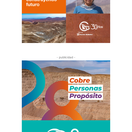
- publicidad -