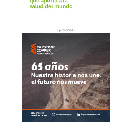
- publicidad -