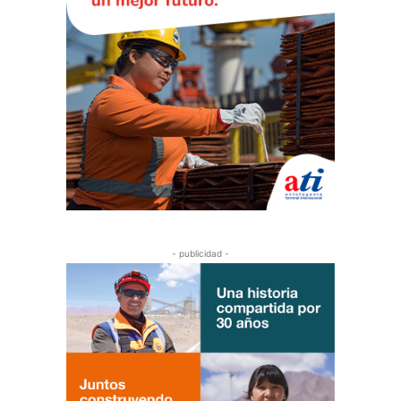
- publicidad -