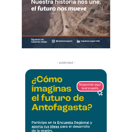
- publicidad -