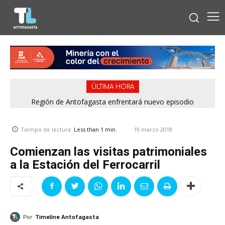
ÚLTIMA HORA
Región de Antofagasta enfrentará nuevo episodio
meteorológico con lluvias, nieve y vientos de hasta 100
km/h
19 marzo 2018
Tiempo de lectura:
Less than 1
min.
Comienzan las visitas patrimoniales
a la Estación del Ferrocarril
Por
Timeline Antofagasta