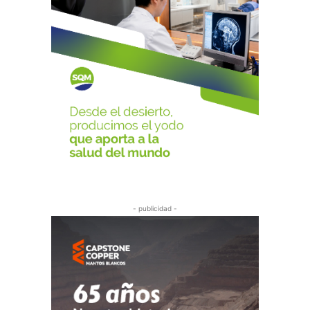
- publicidad -