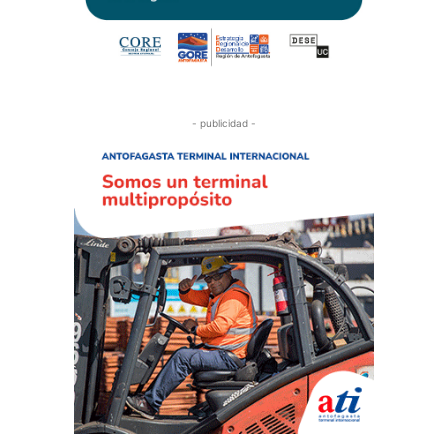
- publicidad -