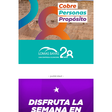
- publicidad -