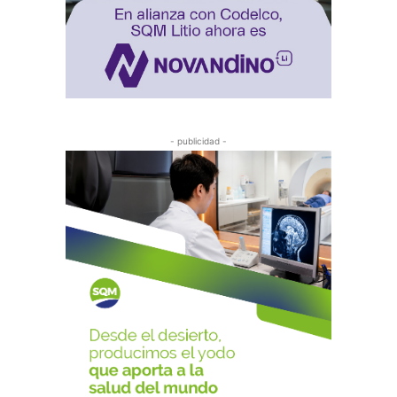
- publicidad -