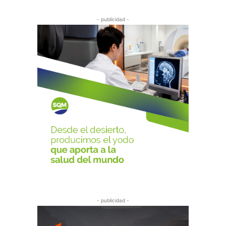
- publicidad -
- publicidad -