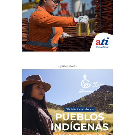
- publicidad -