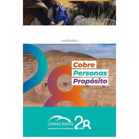
- publicidad -