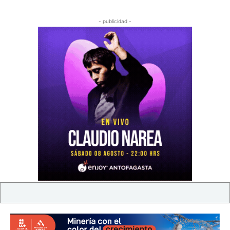
- publicidad -